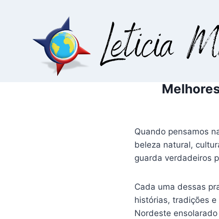
Pular
para
o
Conteúdo
Melhores
Quando pensamos nas 
beleza natural, cultu
guarda verdadeiros p
Cada uma dessas pra
histórias, tradições 
Nordeste ensolarado 