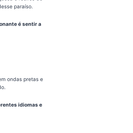
desse paraíso.
onante é sentir a
em ondas pretas e
do.
erentes idiomas e