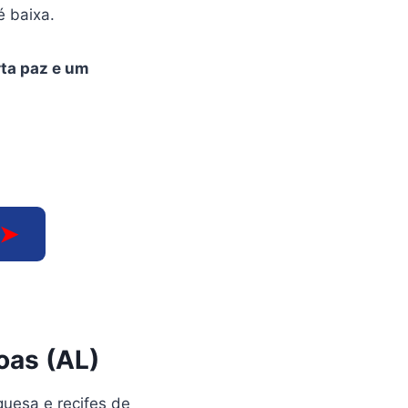
é baixa.
rta paz e um
➤
oas (AL)
quesa e recifes de