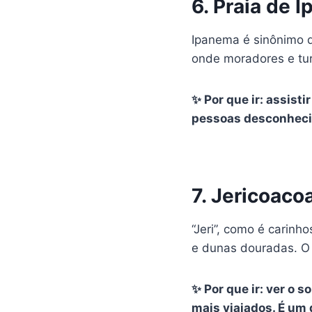
6. Praia de 
Ipanema é sinônimo de
onde moradores e tur
✨ Por que ir: assist
pessoas desconhecid
7. Jericoaco
“Jeri”, como é carinh
e dunas douradas. O 
✨ Por que ir: ver o 
mais viajados. É um 