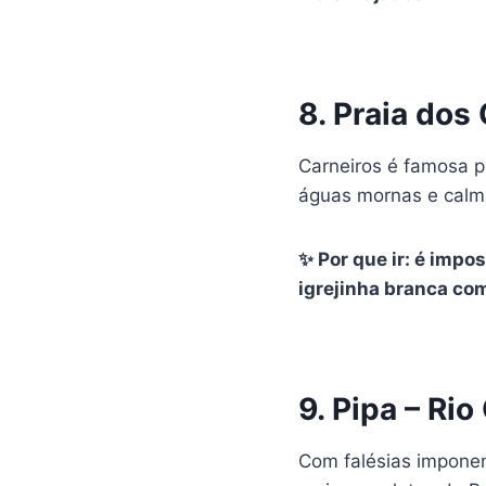
8. Praia dos
Carneiros é famosa pe
águas mornas e calma
✨ Por que ir: é impo
igrejinha branca com
9. Pipa – Ri
Com falésias imponen