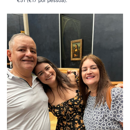
€51 (€17 por pessoa).