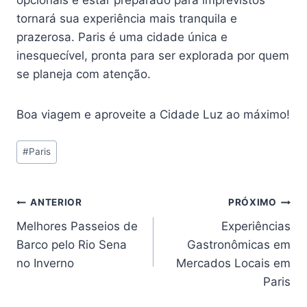
opcionais e estar preparado para imprevistos
tornará sua experiência mais tranquila e
prazerosa. Paris é uma cidade única e
inesquecível, pronta para ser explorada por quem
se planeja com atenção.
Boa viagem e aproveite a Cidade Luz ao máximo!
Tags
#
Paris
do
Post:
Navegação
ANTERIOR
PRÓXIMO
Melhores Passeios de
Experiências
de
Barco pelo Rio Sena
Gastronômicas em
Post
no Inverno
Mercados Locais em
Paris