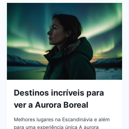
ISLÂNDIA
PARA
OBSERVAR
A
AURORA
BOREAL
Destinos incríveis para
ver a Aurora Boreal
Melhores lugares na Escandinávia e além
para uma experiência única A aurora