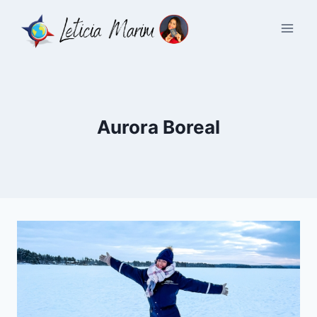
Pular
para
o
Conteúdo
Aurora Boreal