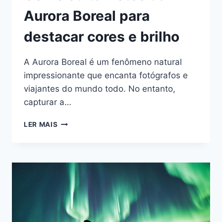
Aurora Boreal para
destacar cores e brilho
A Aurora Boreal é um fenômeno natural
impressionante que encanta fotógrafos e
viajantes do mundo todo. No entanto,
capturar a…
COMO
LER MAIS
EDITAR
FOTOS
DA
AURORA
BOREAL
PARA
DESTACAR
CORES
E