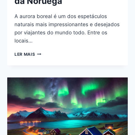
da Noruega
A aurora boreal é um dos espetáculos
naturais mais impressionantes e desejados
por viajantes do mundo todo. Entre os
locais…
ONDE
LER MAIS
VER
A
AURORA
BOREAL:
MELHORES
LOCAIS
NO
NORTE
DA
NORUEGA