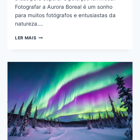
Fotografar a Aurora Boreal é um sonho
para muitos fotógrafos e entusiastas da
natureza….
COMO
LER MAIS
FOTOGRAFAR
A
AURORA
BOREAL
EM
CIDADES
ILUMINADAS