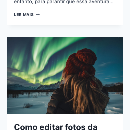
entanto, para garantir que essa aventura…
COMO
LER MAIS
SE
VESTIR
PARA
ENCARAR
O
FRIO
DO
ÁRTICO
E
VER
A
AURORA
BOREAL
Como editar fotos da